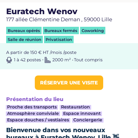
Euratech Wenov
177 allée Clémentine Deman , 59000 Lille
Bureaux opérés
Bureaux fermés
Coworking
Salle de réunion
Privatisation
A partir de 150 € HT /mois /poste
1 à 42 postes
2000 m² •
Tout compris
RÉSERVER UNE VISITE
Présentation du lieu
Proche des transports
Restauration
Atmosphère conviviale
Espace innovant
Espace douches / vestiaires
Conciergerie
Bienvenue dans vos nouveaux
bureaux à Euratech Wenov, Lille 👋