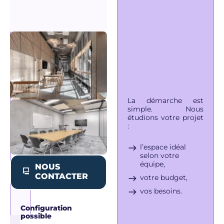
D'AUTRES
OPTIONS
SUPPLÉMENTAIRES
Journée
d'étude
Salle de
réunion
avec
restauration
Séminaire
clé en main
Jusqu'à 20
La démarche est
personnes
simple. Nous
étudions votre projet
:
2ème
et
l’espace idéal
3ème
selon votre
étage
équipe,
NOUS
CONTACTER
votre budget,
vos besoins.
Configuration
possible