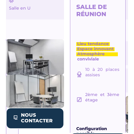
SALLE
SALLE DE
Salle en U
Th
DE
RÉUNION
RÉUNION
Salle de
Lieu tendance
réunion
Espace innovant
moderne
Atmosphère
Sa
Espace
conviviale
en
design
Cadre
10 à 20 places
2 à 6
contemporain
assises
places
assises
R
d’
2ème et 3ème
2ème
étage
et
3ème
étage
NOUS
CONTACTER
Configuration
possible