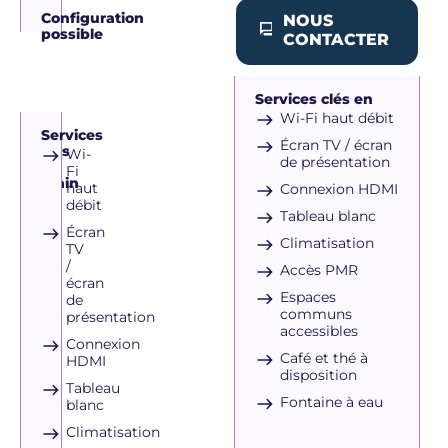
Configuration
NOUS
possible
CONTACTER
Services clés en
main
Wi-Fi haut débit
Services
Écran TV / écran
clés
Wi-
de présentation
en
Fi
main
haut
Connexion HDMI
débit
Tableau blanc
Écran
Climatisation
TV
/
Accès PMR
écran
Espaces
de
communs
présentation
accessibles
Connexion
Café et thé à
HDMI
disposition
Tableau
Fontaine à eau
blanc
Climatisation