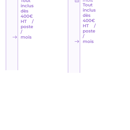
Tout
mois
Tout
inclus
inclus
dès
dès
400€
400€
HT /
HT /
poste
poste
/
/
mois
mois