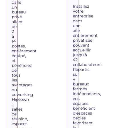
dans
Installez
un
votre
bureau
entreprise
privé
dans
allant
une
de
aile
2
entièrement
à
privatisée
14
pouvant
postes,
accueillir
entièrement
jusqu’à
équipé,
42
et
collaborateurs.
bénéficiez
Répartis
de
sur
tous
4
les
bureaux
avantages
fermés
du
indépendants,
coworking
vos
Hiptown
équipes
:
bénéficient
salles
d’espaces
de
dédiés
réunion,
favorisant
espaces
la