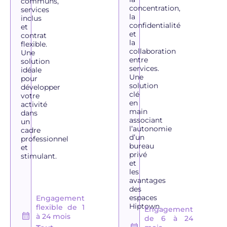
communs,
concentration,
services
la
inclus
confidentialité
et
et
contrat
la
flexible.
collaboration
Une
entre
solution
services.
idéale
Une
pour
solution
développer
clé
votre
en
activité
main
dans
associant
un
l’autonomie
cadre
d’un
professionnel
bureau
et
privé
stimulant.
et
les
avantages
des
espaces
Engagement
Hiptown.
flexible de 1
Engagement
à 24 mois
de 6 à 24