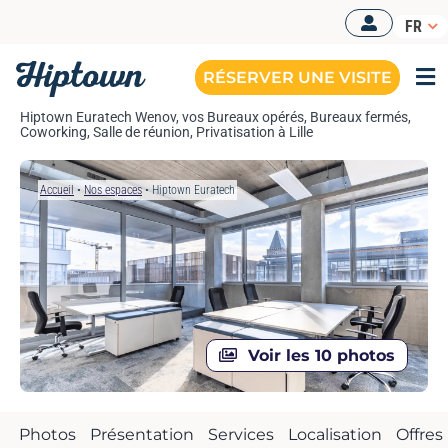
Passer
FR
au
contenu
RÉSERVER UNE VISITE
Tog
Nav
Hiptown Euratech Wenov, vos Bureaux opérés, Bureaux fermés,
Coworking, Salle de réunion, Privatisation à Lille
Accueil
•
Nos espaces
•
Hiptown Euratech
Voir les 10 photos
Photos
Présentation
Services
Localisation
Offres