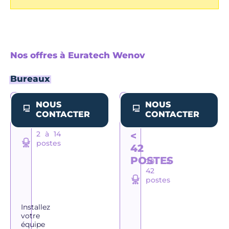
Nos offres à Euratech Wenov
Bureaux
NOUS
NOUS
BUREAU
AILE
CONTACTER
CONTACTER
PRIVÉ
PRIVATISÉE
2 à 14
<
postes
42
POSTES
30 à
42
postes
Installez
votre
équipe