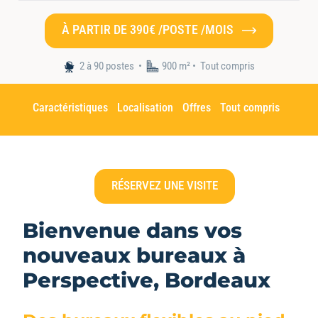
À PARTIR DE 390€ /POSTE /MOIS
Accueil
•
Nos espaces
•
Hiptown Perspective
2 à 90 postes
900 m² •
Tout compris
Caractéristiques
Localisation
Offres
Tout compris
RÉSERVEZ UNE VISITE
Bienvenue dans vos
nouveaux bureaux à
Perspective, Bordeaux