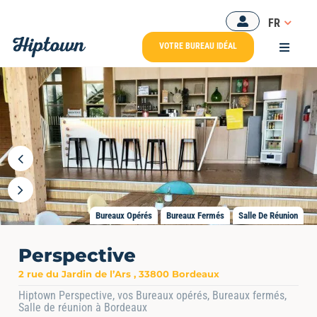
Passer
FR
au
VOTRE BUREAU IDÉAL
Toggle
contenu
Navigat
BUREA
NOS O
NOS E
Bureaux Opérés
Bureaux Fermés
Salle De Réunion
Perspective
RESSO
2 rue du Jardin de l’Ars , 33800 Bordeaux
Hiptown Perspective, vos Bureaux opérés, Bureaux fermés,
Salle de réunion à Bordeaux