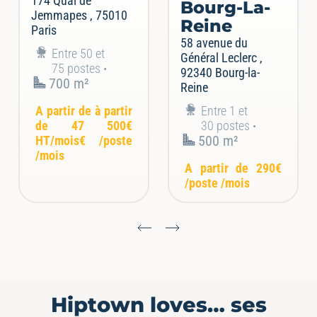
174 Quai de
Bourg-La-
Jemmapes , 75010
Reine
Paris
58 avenue du
Entre 50 et
Général Leclerc ,
75 postes
92340 Bourg-la-
700 m²
Reine
A partir de
à partir
Entre 1 et
de 47 500€
30 postes
HT/mois€
/poste
500 m²
/mois
A partir de
290€
/poste /mois
Hiptown loves…
ses