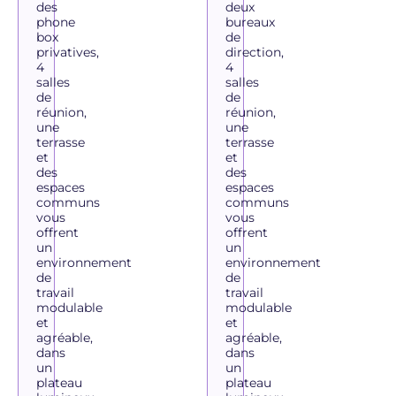
des
deux
phone
bureaux
box
de
privatives,
direction,
4
4
salles
salles
de
de
réunion,
réunion,
une
une
terrasse
terrasse
et
et
des
des
espaces
espaces
communs
communs
vous
vous
offrent
offrent
un
un
environnement
environnement
de
de
travail
travail
modulable
modulable
et
et
agréable,
agréable,
dans
dans
un
un
plateau
plateau