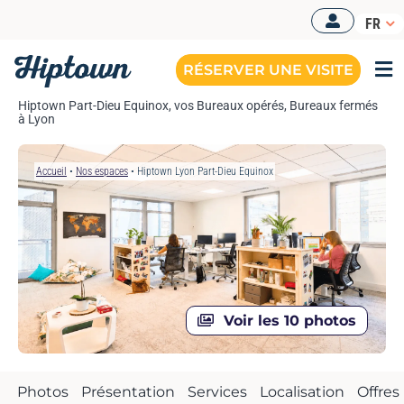
Passer
FR
au
contenu
RÉSERVER UNE VISITE
Tog
Nav
Hiptown Part-Dieu Equinox, vos Bureaux opérés, Bureaux fermés
à Lyon
Accueil
•
Nos espaces
•
Hiptown Lyon Part-Dieu Equinox
Voir les 10 photos
Photos
Présentation
Services
Localisation
Offres