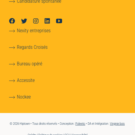
Candidature spontanée
Nexity entreprises
Regards Croisés
Bureau opéré
Accessite
Nockee
© 2026 Hiptown • Tous droits réservés • Conception :
Poleetic
• DA et Intégration :
Virginie bois