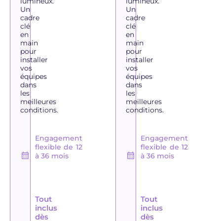
lumineux.
lumineux.
Un
Un
cadre
cadre
clé
clé
en
en
main
main
pour
pour
installer
installer
vos
vos
équipes
équipes
dans
dans
les
les
meilleures
meilleures
conditions.
conditions.
Engagement
Engagement
flexible de 12
flexible de 12
à 36 mois
à 36 mois
Tout
Tout
inclus
inclus
dès
dès