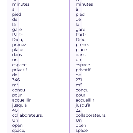
minutes
minutes
à
à
pied
pied
de
de
la
la
gare
gare
Part-
Part-
Dieu,
Dieu,
prenez
prenez
place
place
dans
dans
un
un
espace
espace
privatif
privatif
de
de
346
231
m²
m²
conçu
conçu
pour
pour
accueillir
accueillir
jusqu’à
jusqu’à
40
22
collaborateurs.
collaborateurs.
Un
Un
open
open
space,
space,