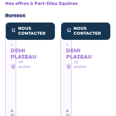
Nos offres à Part-Dieu Equinox
Bureaux
NOUS
NOUS
BUREAU
BUREAU
CONTACTER
CONTACTER
OPÉRÉ
OPÉRÉ
-
-
DEMI
DEMI
PLATEAU
PLATEAU
Jusqu'à
Jusqu'à
40
22
postes
postes
À
À
10
10