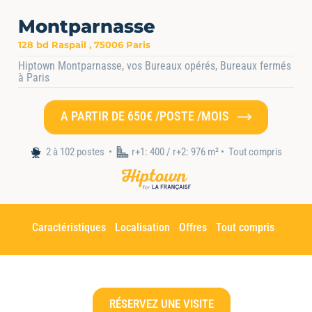
Montparnasse
128 bd Raspail , 75006 Paris
Hiptown Montparnasse, vos Bureaux opérés, Bureaux fermés
à Paris
A PARTIR DE 650€ /POSTE /MOIS
Accueil
•
Nos espaces
•
Hiptown Montparnasse Raspail
2 à 102 postes
r+1: 400 / r+2: 976 m² •
Tout compris
Caractéristiques
Localisation
Offres
Tout compris
RÉSERVEZ UNE VISITE