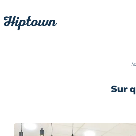
Passer
au
contenu
Ac
Sur q