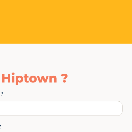
e Hiptown ?
m
*
*