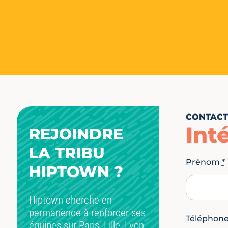
CONTACT
Int
REJOINDRE
LA TRIBU
Prénom
*
HIPTOWN ?
Hiptown cherche en
permanence à renforcer ses
Téléphon
équipes sur Paris, Lille, Lyon,