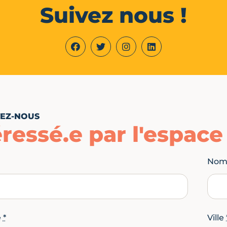
Suivez nous !
EZ-NOUS
éressé.e par l'espac
No
e
*
Ville