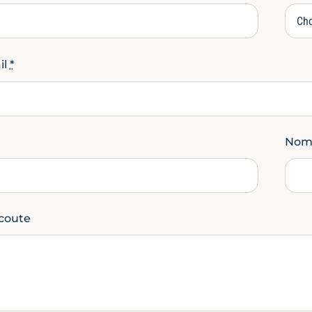
il
*
Nomb
coute