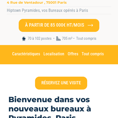
4 Rue de Ventadour , 75001 Paris
Hiptown Pyramides, vos Bureaux opérés à Paris
À PARTIR DE 85 000€ HT/MOIS
Accueil
•
Nos espaces
•
Hiptown Paris Pyramides
70 à 102 postes
705 m² •
Tout compris
Caractéristiques
Localisation
Offres
Tout compris
RÉSERVEZ UNE VISITE
Bienvenue dans vos
nouveaux bureaux à
Pyramides, Paris