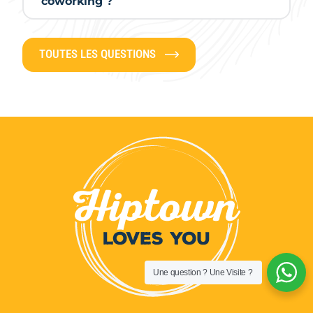
coworking ?
TOUTES LES QUESTIONS
Une question ? Une Visite ?