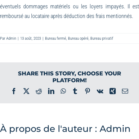
éventuels dommages matériels ou les loyers impayés. Il es
remboursé au locataire après déduction des frais mentionnés.
Par
Admin
|
13 août, 2023
|
Bureau fermé
,
Bureau opéré
,
Bureau privatif
SHARE THIS STORY, CHOOSE YOUR
PLATFORM!
Facebook
X
Reddit
LinkedIn
WhatsApp
Tumblr
Pinterest
Vk
Xing
Ema
À propos de l'auteur :
Admin