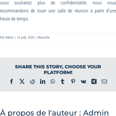
vous souhaitez plus de confidentialité, nous vou
recommandons de louer une salle de réunion à partir d’un
heure de temps.
Par
Admin
|
13 août, 2023
|
Marseille
SHARE THIS STORY, CHOOSE YOUR
PLATFORM!
Facebook
X
Reddit
LinkedIn
WhatsApp
Tumblr
Pinterest
Vk
Xing
Ema
À propos de l'auteur :
Admin