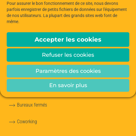
Pour assurer le bon fonctionnement de ce site, nous devons
Nos engagements pour la planète
parfois enregistrer de petits fichiers de données sur l'équipement
de nos utilisateurs. La plupart des grands sites web font de
Notre équipe
même.
Les services Hiptown
Accepter les cookies
Refuser les cookies
NOS OFFRES
Paramètres des cookies
Bureaux à louer
En savoir plus
Bureaux opérés
Bureaux fermés
Coworking