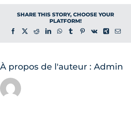
SHARE THIS STORY, CHOOSE YOUR
PLATFORM!
Facebook
X
Reddit
LinkedIn
WhatsApp
Tumblr
Pinterest
Vk
Xing
Ema
À propos de l'auteur :
Admin