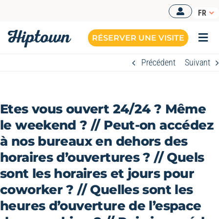
Passer
FR
au
contenu
RÉSERVER UNE VISITE
Togg
Navi
Précédent
Suivant
BUREAUX OPÉRÉS
NOS OFFRES
Etes vous ouvert 24/24 ? Même
NOS ESPACES
le weekend ? // Peut-on accédez
à nos bureaux en dehors des
RESSOURCES
horaires d’ouvertures ? // Quels
RÉSERVER UNE VISITE
sont les horaires et jours pour
coworker ? // Quelles sont les
heures d’ouverture de l’espace