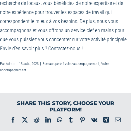
recherche de locaux, vous bénéficiez de notre expertise et de
notre expérience pour trouver les espaces de travail qui
correspondent le mieux à vos besoins. De plus, nous vous
accompagnons et vous offrons un service clef en mains pour
que vous puissiez vous concentrer sur votre activité principale.
Envie d’en savoir plus ?
Contactez-nous !
Par
Admin
|
13 août, 2023
|
Bureau opéré #votre-accompagnement
,
Votre
accompagnement
SHARE THIS STORY, CHOOSE YOUR
PLATFORM!
Facebook
X
Reddit
LinkedIn
WhatsApp
Tumblr
Pinterest
Vk
Xing
Ema