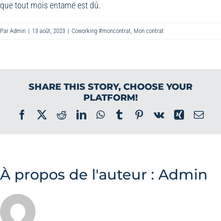
que tout mois entamé est dû.
Par
Admin
|
13 août, 2023
|
Coworking #moncontrat
,
Mon contrat
SHARE THIS STORY, CHOOSE YOUR
PLATFORM!
Facebook
X
Reddit
LinkedIn
WhatsApp
Tumblr
Pinterest
Vk
Xing
Ema
À propos de l'auteur :
Admin