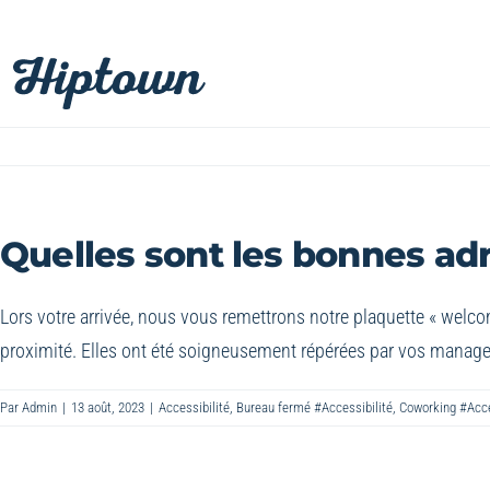
Passer
au
contenu
Quelles sont les bonnes adr
Lors votre arrivée, nous vous remettrons notre plaquette « wel
proximité. Elles ont été soigneusement répérées par vos manager
Par
Admin
|
13 août, 2023
|
Accessibilité
,
Bureau fermé #Accessibilité
,
Coworking #Acce