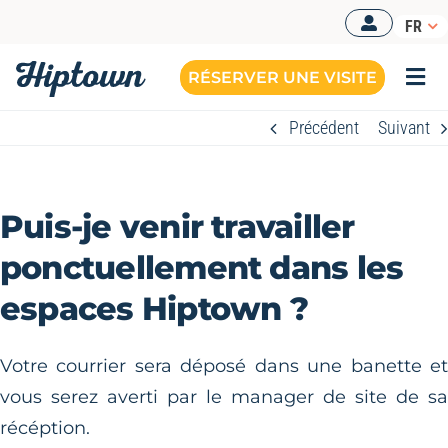
Passer
FR
au
contenu
RÉSERVER UNE VISITE
Togg
Navi
Précédent
Suivant
Puis-je venir travailler
ponctuellement dans les
espaces Hiptown ?
Votre courrier sera déposé dans une banette e
vous serez averti par le manager de site de s
récéption.