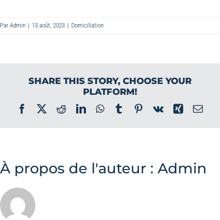
Par
Admin
|
13 août, 2023
|
Domiciliation
SHARE THIS STORY, CHOOSE YOUR
PLATFORM!
Facebook
X
Reddit
LinkedIn
WhatsApp
Tumblr
Pinterest
Vk
Xing
Ema
À propos de l'auteur :
Admin