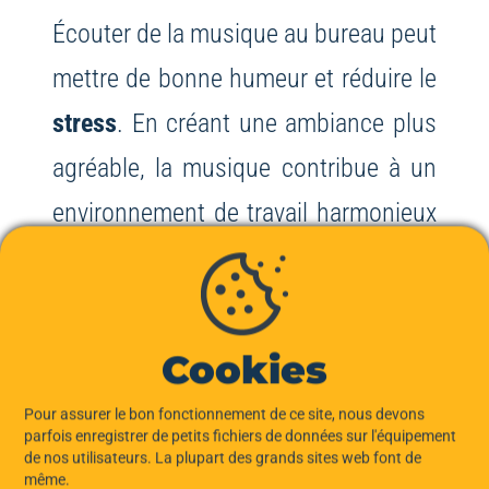
Écouter de la musique au bureau peut
mettre de bonne humeur et réduire le
stress
. En créant une ambiance plus
agréable, la musique contribue à un
environnement de travail harmonieux
et stimule la
créativité
et la
productivité
.
Cookies
La musique de fond est-
Pour assurer le bon fonctionnement de ce site, nous devons
elle bénéfique pour la
parfois enregistrer de petits fichiers de données sur l'équipement
concentration ?
de nos utilisateurs. La plupart des grands sites web font de
même.