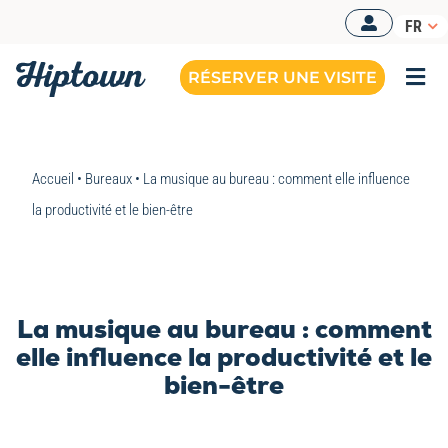
Passer
FR
au
contenu
RÉSERVER UNE VISITE
Togg
Navi
BUREAUX OPÉRÉS
Accueil
•
Bureaux
•
La musique au bureau : comment elle influence
NOS OFFRES
la productivité et le bien-être
NOS ESPACES
RESSOURCES
La musique au bureau : comment
RÉSERVER UNE VISITE
elle influence la productivité et le
bien-être