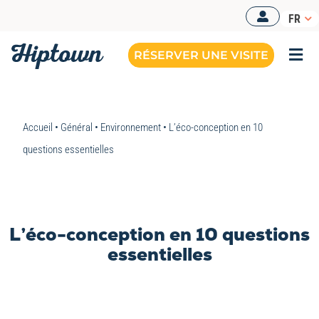
Passer
FR
au
contenu
RÉSERVER UNE VISITE
Togg
Navi
BUREAUX OPÉRÉS
Accueil
•
Général
•
Environnement
•
L’éco-conception en 10
NOS OFFRES
questions essentielles
NOS ESPACES
RESSOURCES
L’éco-conception en 10 questions
RÉSERVER UNE VISITE
essentielles