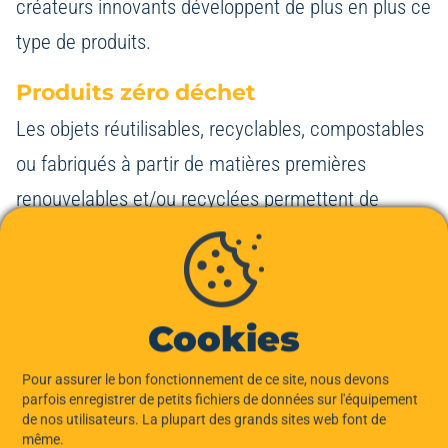
créateurs innovants développent de plus en plus ce
type de produits.
Produits zéro déchet
Les objets réutilisables, recyclables, compostables
ou fabriqués à partir de matières premières
renouvelables et/ou recyclées permettent de
minimiser l’impact environnemental. Les cullottes
menstruelles, les accessoires ménagers
réutilisables ou encore les emballages colis
Cookies
réutilisables sont des exemples concrets.
Pour assurer le bon fonctionnement de ce site, nous devons
Produits à faible consommation
parfois enregistrer de petits fichiers de données sur l'équipement
d’énergie
de nos utilisateurs. La plupart des grands sites web font de
même.