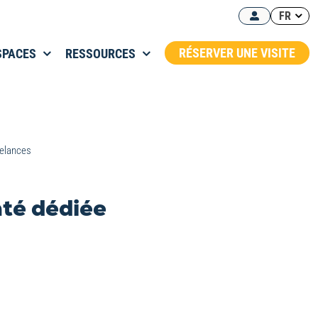
FR
RÉSERVER UNE VISITE
SPACES
RESSOURCES
eelances
nté dédiée