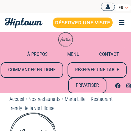
Passer
FR
au
contenu
RÉSERVER UNE VISITE
Togg
Navi
BUREAUX OPÉRÉS
NOS OFFRES
À PROPOS
MENU
CONTACT
NOS ESPACES
COMMANDER EN LIGNE
RÉSERVER UNE TABLE
RESSOURCES
PRIVATISER
RÉSERVER UNE VISITE
Accueil
•
Nos restaurants
•
Marta Lille – Restaurant
trendy de la vie lilloise