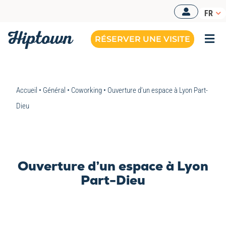
Passer
FR
au
contenu
RÉSERVER UNE VISITE
Togg
Navi
Accueil
•
Général
•
Coworking
•
Ouverture d’un espace à Lyon Part-
Dieu
Ouverture d’un espace à Lyon
Part-Dieu