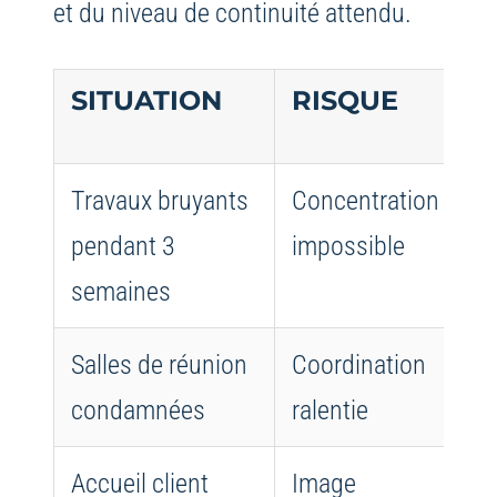
et du niveau de continuité attendu.
SITUATION
RISQUE
Travaux bruyants
Concentration
T
pendant 3
impossible
+
semaines
p
Salles de réunion
Coordination
S
condamnées
ralentie
e
Accueil client
Image
B