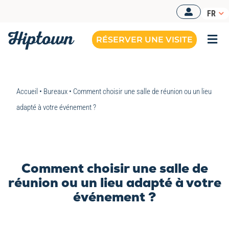
Passer
FR
au
contenu
RÉSERVER UNE VISITE
Togg
Navi
BUREAUX OPÉRÉS
Accueil
•
Bureaux
•
Comment choisir une salle de réunion ou un lieu
NOS OFFRES
adapté à votre événement ?
NOS ESPACES
RESSOURCES
Comment choisir une salle de
RÉSERVER UNE VISITE
réunion ou un lieu adapté à votre
événement ?