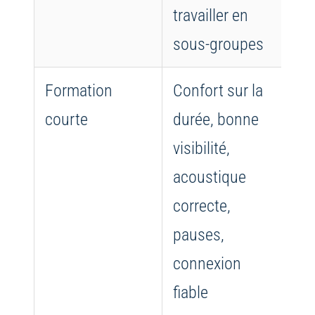
travailler en
pe
sous-groupes
fa
Formation
Confort sur la
Ne
courte
durée, bonne
la
visibilité,
pa
acoustique
pl
correcte,
le
pauses,
connexion
fiable