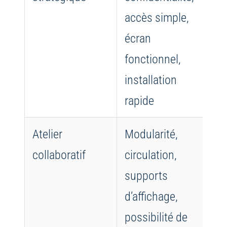
accès simple,
sa
écran
le
fonctionnel,
pa
installation
êt
rapide
Atelier
Modularité,
Vé
collaboratif
circulation,
pe
supports
ch
d’affichage,
co
possibilité de
le