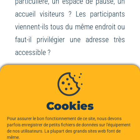
particulière, un espace de pause, un
accueil visiteurs ? Les participants
viennent-ils tous du même endroit ou
faut-il privilégier une adresse très
accessible ?
Ces questions ne sont pas là pour
alourdir l’organisation. Elles servent
au contraire à faire le tri rapidement.
Cookies
Plus le déroulé est clair, plus il devient
Pour assurer le bon fonctionnement de ce site, nous devons
facile d’identifier le bon niveau de
parfois enregistrer de petits fichiers de données sur l'équipement
de nos utilisateurs. La plupart des grands sites web font de
cadre : une salle simple pour un
même.