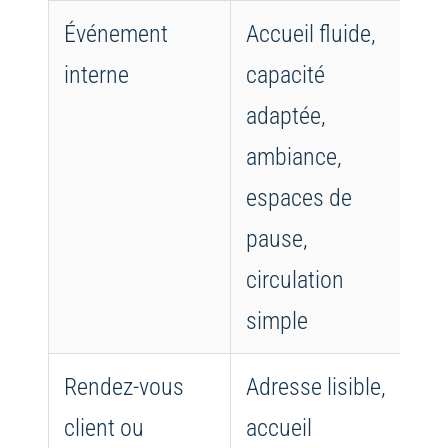
Événement
Accueil fluide,
An
interne
capacité
d’
adaptée,
mo
ambiance,
la
espaces de
le
pause,
circulation
simple
Rendez-vous
Adresse lisible,
Re
client ou
accueil
co