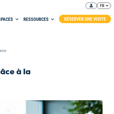
FR
RÉSERVER UNE VISITE
SPACES
RESSOURCES
iance
âce à la