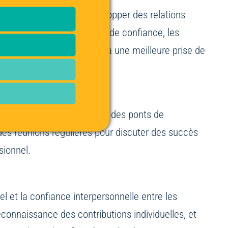
sitif. Elle permet de développer des relations
laboration. Dans un climat de confiance, les
es solutions innovantes et à une meilleure prise de
 concrètes qui construisent des ponts de
 des réunions régulières pour discuter des succès
sionnel.
l et la confiance interpersonnelle entre les
connaissance des contributions individuelles, et