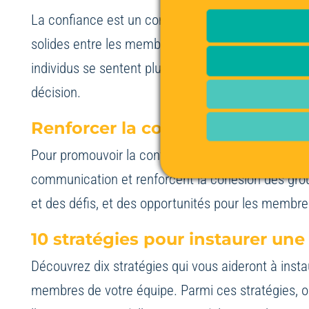
La confiance est un composant vital pour améliorer
solides entre les membres de l’équipe, favorise l
individus se sentent plus à l’aise pour partager l
décision.
Renforcer la confiance au sein d
Pour promouvoir la confiance dans les équipes de 
communication et renforcent la cohésion des grou
et des défis, et des opportunités pour les membre
10 stratégies pour instaurer une
Découvrez dix stratégies qui vous aideront à insta
membres de votre équipe. Parmi ces stratégies, on