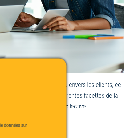
nce en soi, en l’équipe ou envers les clients, ce
t article explore les différentes facettes de la
ovation et la performance collective.
 de données sur
ail