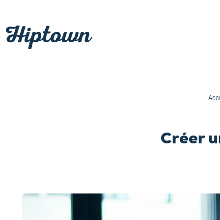
Passer
au
contenu
Accu
Créer u