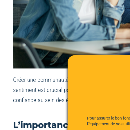
Créer une communauté de travail dynamique repose 
sentiment est crucial pour instaurer un environnem
confiance au sein des équipes de travail et propose
Pour assurer le bon fonc
L’importance de la confia
l'équipement de nos uti