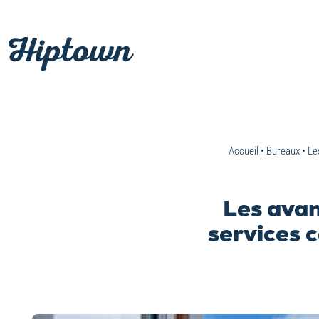
Passer
au
contenu
Accueil
•
Bureaux
•
Le
Les avan
services 