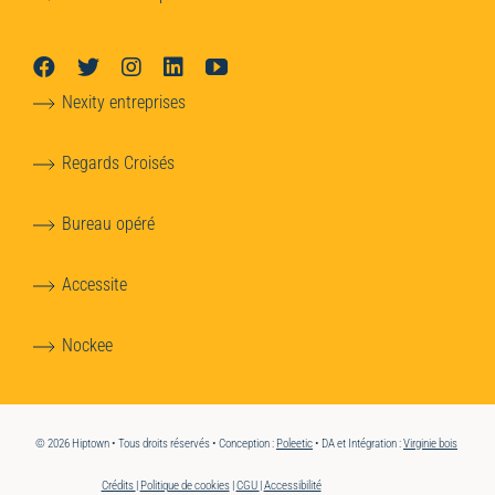
Nexity entreprises
Regards Croisés
Bureau opéré
Accessite
Nockee
© 2026 Hiptown • Tous droits réservés • Conception :
Poleetic
• DA et Intégration :
Virginie bois
Crédits
|
Politique de cookies
|
CGU
|
Accessibilité