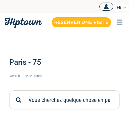
Passer
FR
au
contenu
RÉSERVER UNE VISITE
Togg
Navi
Paris - 75
Accueil
•
Île-de-France
•
Paris - 75
Rechercher: